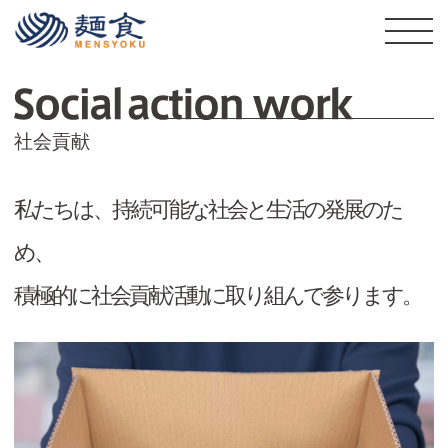
株式会社麺食
S
社会貢献
私たちは、持続可能な社会と生活の発展のた
め、
積極的に社会貢献活動に取り組んで参ります。