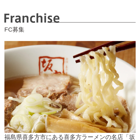
F
FC募集
福島県喜多方市にある喜多方ラーメンの名店「坂