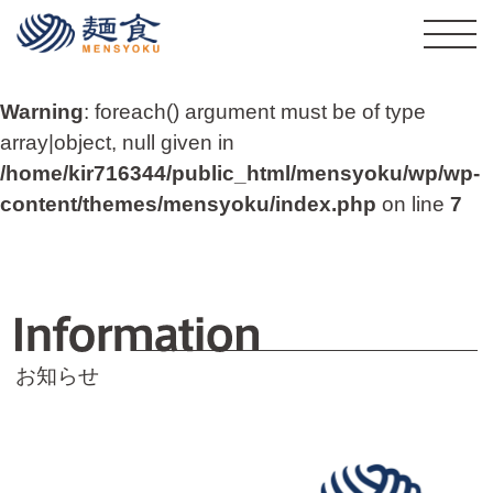
株式会社麺食
Warning
: foreach() argument must be of type
array|object, null given in
/home/kir716344/public_html/mensyoku/wp/wp-
content/themes/mensyoku/index.php
on line
7
I
お知らせ