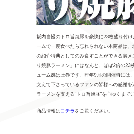
坂内自慢のトロ旨焼豚を豪快に23枚盛り付
ームで一度食べたら忘れられない本商品は、
の紹介特典としてのみ食すことができる裏メ
り焼豚ラーメン」にはなんと、ほぼ2倍の2
ューム感は圧巻です。昨年9月の開催時には
支えて下さっているファンの皆様への感謝を
ラーメンを支える“トロ旨焼豚”を心ゆくまで
商品情報は
コチラ
をご覧ください。