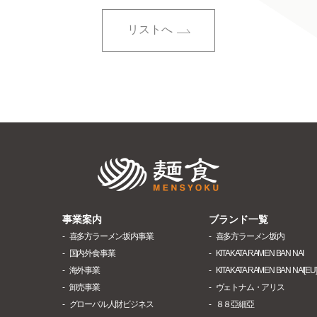
リストへ
株式会社麺食
事業案内
ブランド一覧
喜多方ラーメン坂内事業
喜多方ラーメン坂内
国内外食事業
KITAKATA RAMEN BAN NAI
海外事業
KITAKATA RAMEN BAN NAI[EU]
卸売事業
ヴェトナム・アリス
グローバル人財ビジネス
８８亞細亞