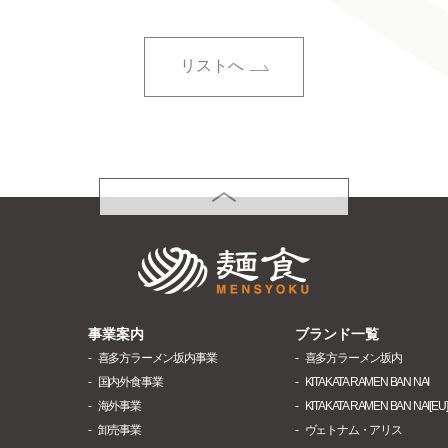
リストへ
PAGETOP
株式会社麺食
事業案内
ブランド一覧
喜多方ラーメン坂内事業
喜多方ラーメン坂内
国内外食事業
KITAKATA RAMEN BAN NAI
海外事業
KITAKATA RAMEN BAN NAI[EU]
卸売事業
ヴェトナム・アリス